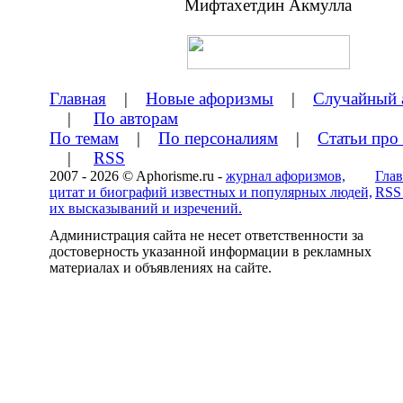
Главная
|
Новые афоризмы
|
Случайный 
|
По авторам
По темам
|
По персоналиям
|
Статьи про
|
RSS
2007 - 2026 © Aphorisme.ru -
журнал афоризмов,
Глав
цитат и биографий известных и популярных людей,
RSS
их высказываний и изречений.
Администрация сайта не несет ответственности за
достоверность указанной информации в рекламных
материалах и объявлениях на сайте.