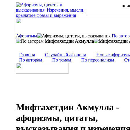
поис
Афоризмы
По авто
Мифтахетдин Акмулла
Главная
Случайный афоризм
Новые афоризм
По авторам
По темам
По персоналиям
Ст
Мифтахетдин Акмулла -
афоризмы, цитаты,
высказывания и изречени