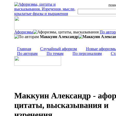
поис
Афоризмы
По авто
Маккуин Александр
Главная
Случайный афоризм
Новые афоризм
По авторам
По темам
По персоналиям
Ст
Маккуин Александр - афо
цитаты, высказывания и
изречения