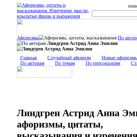
поис
Афоризмы
По авто
Линдгрен Астрид Анна Эмилия
Главная
Случайный афоризм
Новые афоризм
По авторам
По темам
По персоналиям
Ст
Линдгрен Астрид Анна Эм
афоризмы, цитаты,
высказывания и изречени