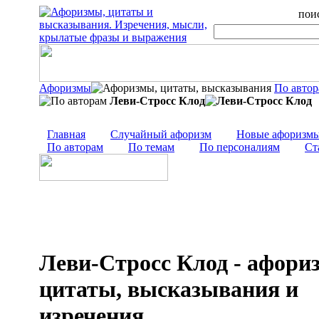
поис
Афоризмы
По авто
Леви-Стросс Клод
Главная
Случайный афоризм
Новые афоризм
По авторам
По темам
По персоналиям
Ст
Леви-Стросс Клод - афори
цитаты, высказывания и
изречения