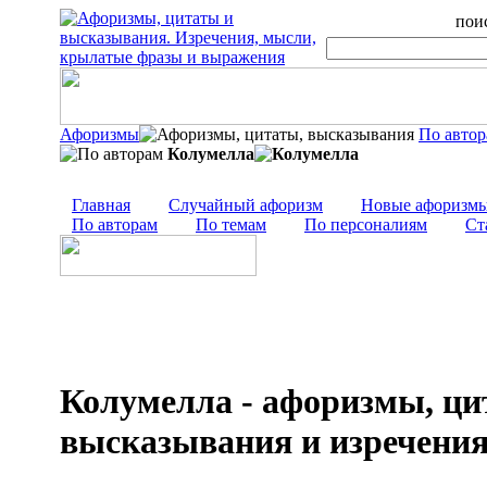
поис
Афоризмы
По авто
Колумелла
Главная
Случайный афоризм
Новые афоризм
По авторам
По темам
По персоналиям
Ст
Колумелла - афоризмы, ци
высказывания и изречени