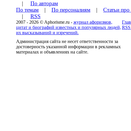
|
По авторам
По темам
|
По персоналиям
|
Статьи про
|
RSS
2007 - 2026 © Aphorisme.ru -
журнал афоризмов,
Глав
цитат и биографий известных и популярных людей,
RSS
их высказываний и изречений.
Администрация сайта не несет ответственности за
достоверность указанной информации в рекламных
материалах и объявлениях на сайте.