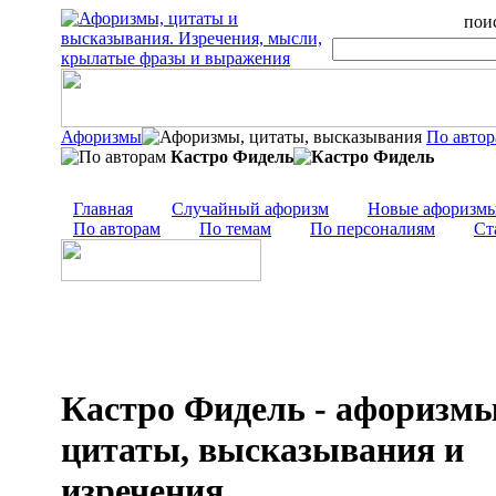
поис
Афоризмы
По авто
Кастро Фидель
Главная
Случайный афоризм
Новые афоризм
По авторам
По темам
По персоналиям
Ст
Кастро Фидель - афоризмы
цитаты, высказывания и
изречения