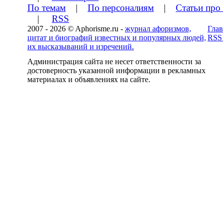
По темам
|
По персоналиям
|
Статьи про
|
RSS
2007 - 2026 © Aphorisme.ru -
журнал афоризмов,
Глав
цитат и биографий известных и популярных людей,
RSS
их высказываний и изречений.
Администрация сайта не несет ответственности за
достоверность указанной информации в рекламных
материалах и объявлениях на сайте.