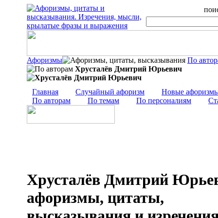
поис
Афоризмы
По авто
Хрусталёв Дмитрий Юрьевич
Главная
Случайный афоризм
Новые афоризм
По авторам
По темам
По персоналиям
Ст
Хрусталёв Дмитрий Юрьев
афоризмы, цитаты,
высказывания и изречени