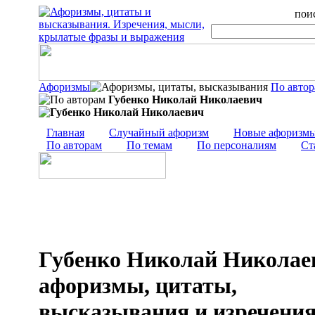
поис
Афоризмы
По авто
Губенко Николай Николаевич
Главная
Случайный афоризм
Новые афоризм
По авторам
По темам
По персоналиям
Ст
Губенко Николай Николае
афоризмы, цитаты,
высказывания и изречени