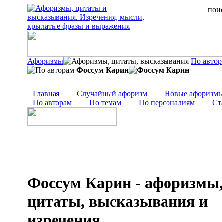
поис
Афоризмы
По авто
Фоссум Карин
Главная
Случайный афоризм
Новые афоризм
По авторам
По темам
По персоналиям
Ст
Фоссум Карин - афоризмы
цитаты, высказывания и
изречения