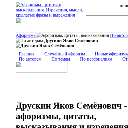
поис
Афоризмы
По авто
Друскин Яков Семёнович
Главная
Случайный афоризм
Новые афоризм
По авторам
По темам
По персоналиям
Ст
Друскин Яков Семёнович -
афоризмы, цитаты,
высказывания и изречени