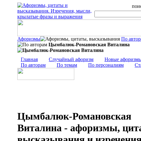
поис
Афоризмы
По авто
Цымбалюк-Романовская Виталина
Главная
Случайный афоризм
Новые афоризм
По авторам
По темам
По персоналиям
Ст
Цымбалюк-Романовская
Виталина - афоризмы, цит
высказывания и изречени