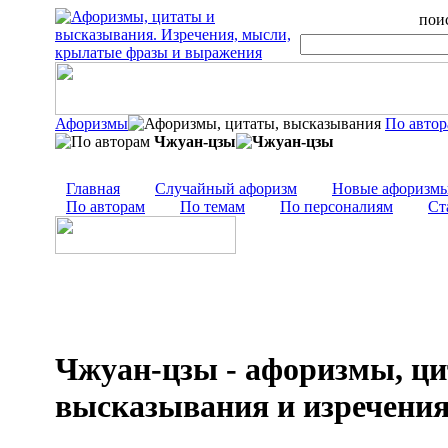
поис
Афоризмы
По авто
Чжуан-цзы
Главная
Случайный афоризм
Новые афоризм
По авторам
По темам
По персоналиям
Ст
Чжуан-цзы - афоризмы, ци
высказывания и изречени