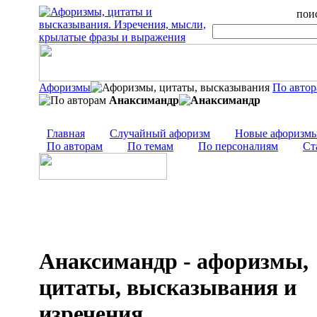
поис
Афоризмы
По авто
Анаксимандр
Главная
Случайный афоризм
Новые афоризм
По авторам
По темам
По персоналиям
Ст
Анаксимандр - афоризмы,
цитаты, высказывания и
изречения