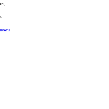
ть,
ь