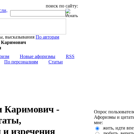
поиск по сайту:
По авторам
и Каримович
ризм
Новые афоризмы
RSS
По персоналиям
Статьи
и Каримович -
Опрос пользовател
Афоризмы и цитаты
таты,
мне:
жить, идти впе
 и изречения
любить, верит