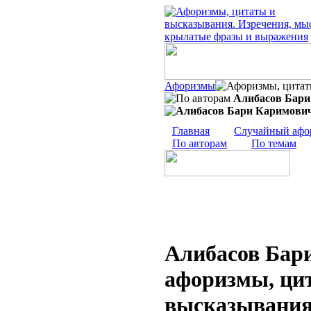
Афоризмы
Алибасов Бар
Главная
Случайный афо
По авторам
По темам
Алибасов Бар
афоризмы, ци
высказывания