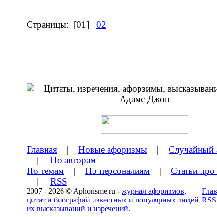
Страницы:
[01]
02
Главная
|
Новые афоризмы
|
Случайный 
|
По авторам
По темам
|
По персоналиям
|
Статьи про
|
RSS
2007 - 2026 © Aphorisme.ru -
журнал афоризмов,
Глав
цитат и биографий известных и популярных людей,
RSS
их высказываний и изречений.