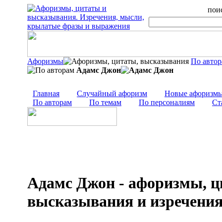
поис
Афоризмы
По авто
Адамс Джон
Главная
Случайный афоризм
Новые афоризм
По авторам
По темам
По персоналиям
Ст
Адамс Джон - афоризмы, ц
высказывания и изречени