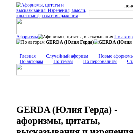
поис
Афоризмы
По авто
GERDA (Юлия Герда)
Главная
Случайный афоризм
Новые афоризм
По авторам
По темам
По персоналиям
Ст
GERDA (Юлия Герда) -
афоризмы, цитаты,
высказывания и изречени