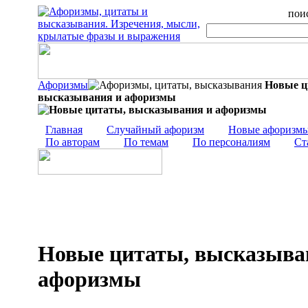
поис
Афоризмы
Новые ц
высказывания и афоризмы
Главная
Случайный афоризм
Новые афоризм
По авторам
По темам
По персоналиям
Ст
Новые цитаты, высказыва
афоризмы