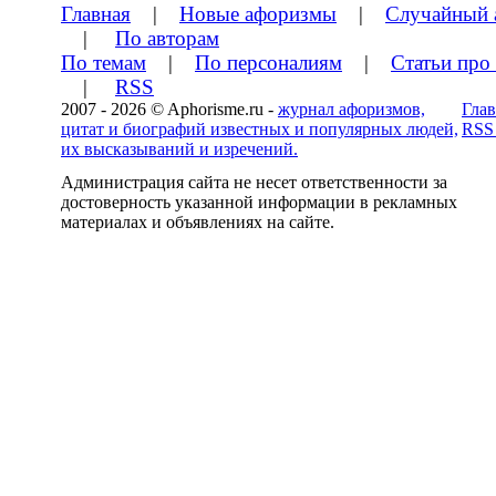
Главная
|
Новые афоризмы
|
Случайный 
|
По авторам
По темам
|
По персоналиям
|
Статьи про
|
RSS
2007 - 2026 © Aphorisme.ru -
журнал афоризмов,
Глав
цитат и биографий известных и популярных людей,
RSS
их высказываний и изречений.
Администрация сайта не несет ответственности за
достоверность указанной информации в рекламных
материалах и объявлениях на сайте.