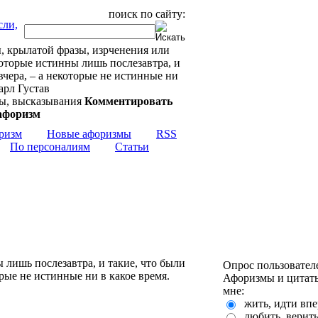
поиск по сайту:
, крылатой фразы, изрченения или
оторые истинны лишь послезавтра, и
вчера, – а некоторые не истинные ни
арл Густав
Комментировать
ризм
Новые афоризмы
RSS
По персоналиям
Статьи
 лишь послезавтра, и такие, что были
Опрос пользовател
рые не истинные ни в какое время.
Афоризмы и цитаты
мне:
жить, идти впе
любить, верит