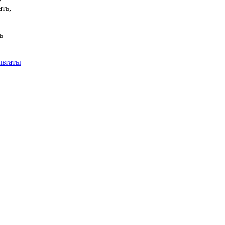
ть,
ь