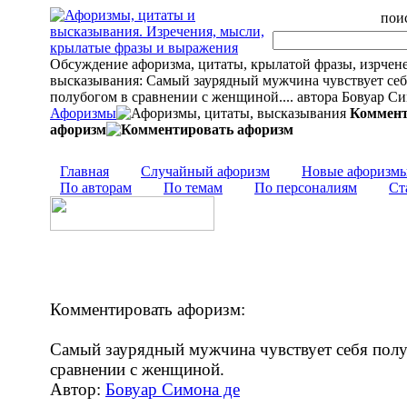
поис
Обсуждение афоризма, цитаты, крылатой фразы, изрчен
высказывания: Самый заурядный мужчина чувствует себ
полубогом в сравнении с женщиной.... автора Бовуар С
Афоризмы
Коммент
афоризм
Главная
Случайный афоризм
Новые афоризм
По авторам
По темам
По персоналиям
Ст
Комментировать афоризм:
Самый заурядный мужчина чувствует себя пол
сравнении с женщиной.
Автор:
Бовуар Симона де