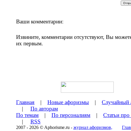
Ваши комментарии:
Извините, комментарии отсутствуют, Вы может
их первым.
Главная
|
Новые афоризмы
|
Случайный 
|
По авторам
По темам
|
По персоналиям
|
Статьи про
|
RSS
2007 - 2026 © Aphorisme.ru -
журнал афоризмов,
Глав