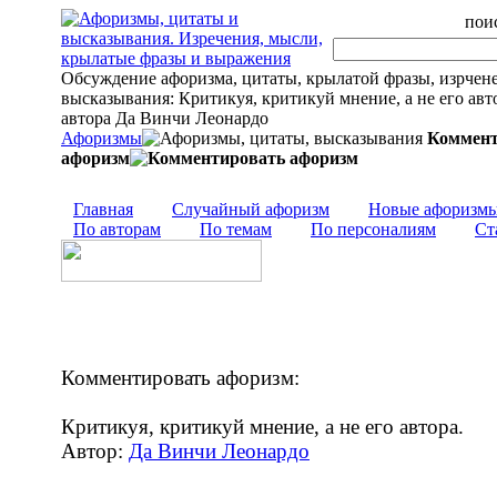
поис
Обсуждение афоризма, цитаты, крылатой фразы, изрчен
высказывания: Критикуя, критикуй мнение, а не его автор
автора Да Винчи Леонардо
Афоризмы
Коммент
афоризм
Главная
Случайный афоризм
Новые афоризм
По авторам
По темам
По персоналиям
Ст
Комментировать афоризм:
Критикуя, критикуй мнение, а не его автора.
Автор:
Да Винчи Леонардо