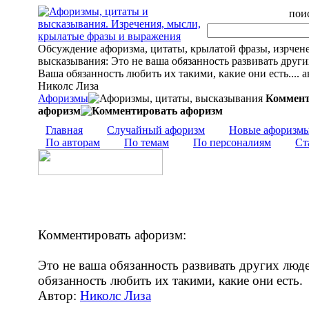
поис
Обсуждение афоризма, цитаты, крылатой фразы, изрчен
высказывания: Это не ваша обязанность развивать други
Ваша обязанность любить их такими, какие они есть.... а
Николс Лиза
Афоризмы
Коммент
афоризм
Главная
Случайный афоризм
Новые афоризм
По авторам
По темам
По персоналиям
Ст
Комментировать афоризм:
Это не ваша обязанность развивать других люд
обязанность любить их такими, какие они есть.
Автор:
Николс Лиза