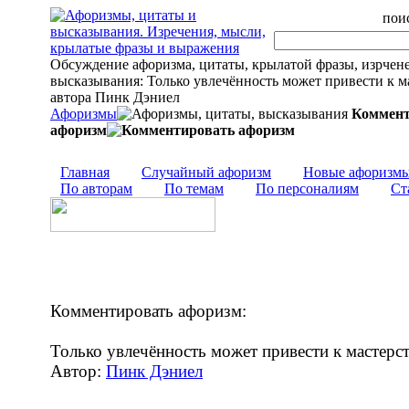
поис
Обсуждение афоризма, цитаты, крылатой фразы, изрчен
высказывания: Только увлечённость может привести к мас
автора Пинк Дэниел
Афоризмы
Коммент
афоризм
Главная
Случайный афоризм
Новые афоризм
По авторам
По темам
По персоналиям
Ст
Комментировать афоризм:
Только увлечённость может привести к мастерст
Автор:
Пинк Дэниел