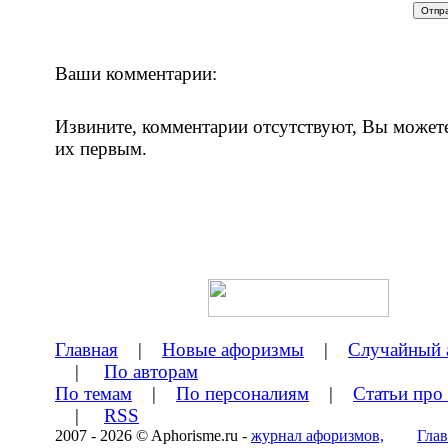
Ваши комментарии:
Извините, комментарии отсутствуют, Вы может
их первым.
Главная
|
Новые афоризмы
|
Случайный 
|
По авторам
По темам
|
По персоналиям
|
Статьи про
|
RSS
2007 - 2026 © Aphorisme.ru -
журнал афоризмов,
Глав