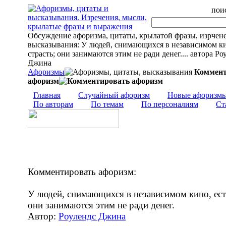
поис
Обсуждение афоризма, цитаты, крылатой фразы, изрчен
высказывания: У людей, снимающихся в независимом ки
страсть; они занимаются этим не ради денег.... автора Ро
Джина
Афоризмы
Коммент
афоризм
Главная
Случайный афоризм
Новые афоризм
По авторам
По темам
По персоналиям
Ст
Комментировать афоризм:
У людей, снимающихся в независимом кино, есть
они занимаются этим не ради денег.
Автор:
Роулендс Джина