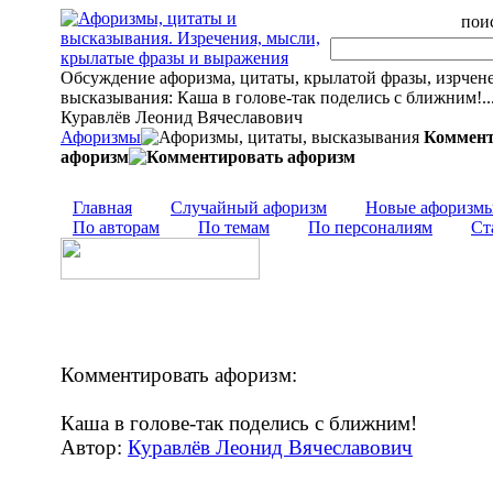
поис
Обсуждение афоризма, цитаты, крылатой фразы, изрчен
высказывания: Каша в голове-так поделись с ближним!..
Куравлёв Леонид Вячеславович
Афоризмы
Коммент
афоризм
Главная
Случайный афоризм
Новые афоризм
По авторам
По темам
По персоналиям
Ст
Комментировать афоризм:
Каша в голове-так поделись с ближним!
Автор:
Куравлёв Леонид Вячеславович