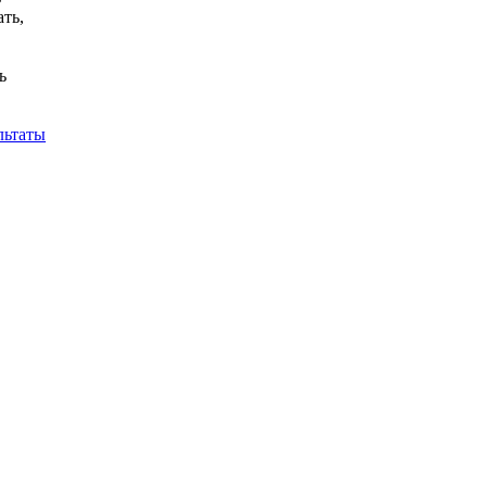
ть,
ь