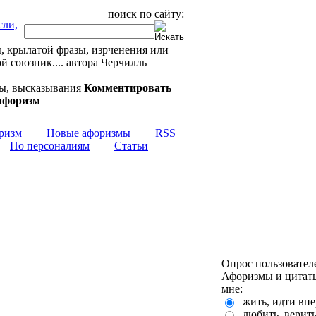
поиск по сайту:
, крылатой фразы, изрченения или
 союзник.... автора Черчилль
Комментировать
ризм
Новые афоризмы
RSS
По персоналиям
Статьи
Опрос пользовател
Афоризмы и цитаты
мне:
жить, идти впе
любить, верит