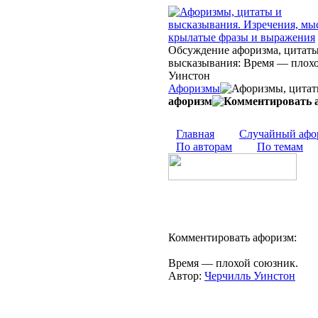
Обсуждение афоризма, цитаты
высказывания: Время — плохой
Уинстон
Афоризмы
афоризм
Главная
Случайный афо
По авторам
По темам
Комментировать афоризм:
Время — плохой союзник.
Автор:
Черчилль Уинстон