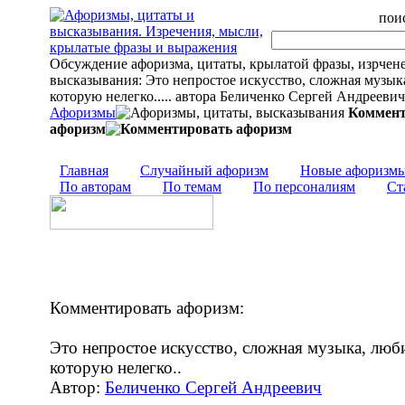
поис
Обсуждение афоризма, цитаты, крылатой фразы, изрчен
высказывания: Это непростое искусство, сложная музык
которую нелегко..... автора Беличенко Сергей Андреевич
Афоризмы
Коммент
афоризм
Главная
Случайный афоризм
Новые афоризм
По авторам
По темам
По персоналиям
Ст
Комментировать афоризм:
Это непростое искусство, сложная музыка, люб
которую нелегко..
Автор:
Беличенко Сергей Андреевич