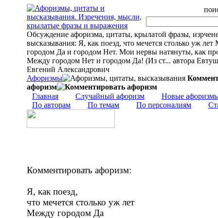
поис
Обсуждение афоризма, цитаты, крылатой фразы, изрчен
высказывания: Я, как поезд, что мечется столько уж лет
городом Да и городом Нет. Мои нервы натянуты, как пр
Между городом Нет и городом Да! (Из ст... автора Евту
Евгений Александрович
Афоризмы
Коммент
афоризм
Главная
Случайный афоризм
Новые афоризм
По авторам
По темам
По персоналиям
Ст
Комментировать афоризм:
Я, как поезд,
что мечется столько уж лет
Между городом Да