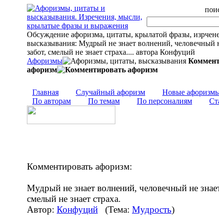
поис
Обсуждение афоризма, цитаты, крылатой фразы, изрчен
высказывания: Мудрый не знает волнений, человечный н
забот, смелый не знает страха.... автора Конфуций
Афоризмы
Коммент
афоризм
Главная
Случайный афоризм
Новые афоризм
По авторам
По темам
По персоналиям
Ст
Комментировать афоризм:
Мудрый не знает волнений, человечный не знает
смелый не знает страха.
Автор:
Конфуций
(Тема:
Мудрость
)