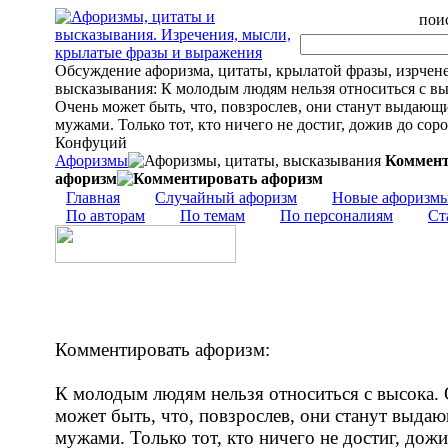
поис
Обсуждение афоризма, цитаты, крылатой фразы, изрчен
высказывания: К молодым людям нельзя относиться с вы
Очень может быть, что, повзрослев, они станут выдающ
мужами. Только тот, кто ничего не достиг, дожив до сорок
Конфуций
Афоризмы
Коммент
афоризм
Главная
Случайный афоризм
Новые афоризм
По авторам
По темам
По персоналиям
Ст
Комментировать афоризм:
К молодым людям нельзя относиться с высока.
может быть, что, повзрослев, они станут выда
мужами. Только тот, кто ничего не достиг, дожи