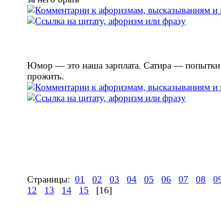
Юмор — это наша зарплата. Сатира — попытки 
прожить.
Страницы:
01
02
03
04
05
06
07
08
0
12
13
14
15
[16]