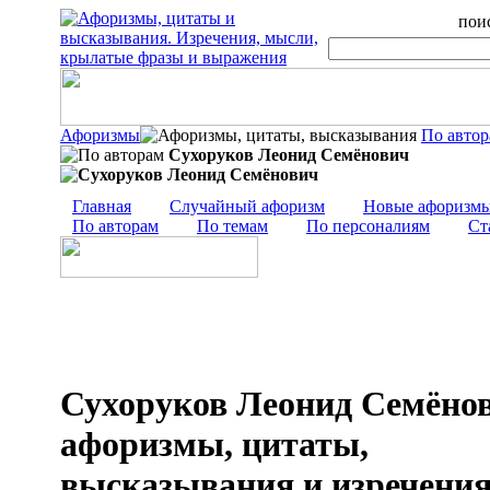
поис
Афоризмы
По авто
Сухоруков Леонид Семёнович
Главная
Случайный афоризм
Новые афоризм
По авторам
По темам
По персоналиям
Ст
Сухоруков Леонид Семёнов
афоризмы, цитаты,
высказывания и изречени