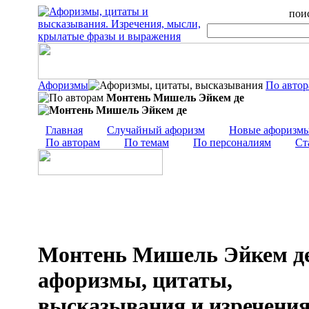
поис
Афоризмы
По авто
Монтень Мишель Эйкем де
Главная
Случайный афоризм
Новые афоризм
По авторам
По темам
По персоналиям
Ст
Монтень Мишель Эйкем де
афоризмы, цитаты,
высказывания и изречени