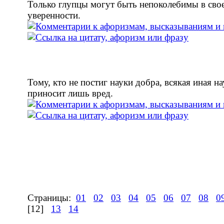
Только глупцы могут быть непоколебимы в сво
уверенности.
Тому, кто не постиг науки добра, всякая иная на
приносит лишь вред.
Страницы:
01
02
03
04
05
06
07
08
0
[12]
13
14